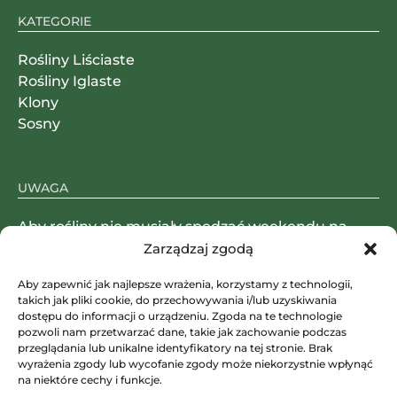
KATEGORIE
Rośliny Liściaste
Rośliny Iglaste
Klony
Sosny
UWAGA
Aby rośliny nie musiały spędzać weekendu na
magazynie, paczki wysyłamy od poniedziałku do
Zarządzaj zgodą
czwartku.
Aby zapewnić jak najlepsze wrażenia, korzystamy z technologii,
takich jak pliki cookie, do przechowywania i/lub uzyskiwania
dostępu do informacji o urządzeniu. Zgoda na te technologie
pozwoli nam przetwarzać dane, takie jak zachowanie podczas
SKLEP STACJONARNY
przeglądania lub unikalne identyfikatory na tej stronie. Brak
wyrażenia zgody lub wycofanie zgody może niekorzystnie wpłynąć
Janowicka 191, 43-512 Janowice
na niektóre cechy i funkcje.