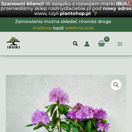
Szanowni klienci!
W związku z rozwojem marki
IBUKI
X
,
Elegans
przenieśliśmy sklep roslinydlaciebie.pl pod
nowy adres
www, czyli
plantshop.pl
Przejdź
Zamówienia można składać również droga
do
mailowa
bądź
telefonicznie
treści