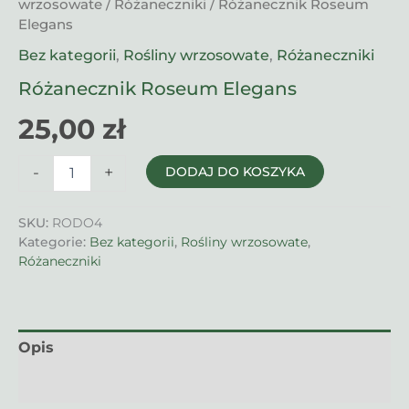
wrzosowate
/
Różaneczniki
/ Różanecznik Roseum
Elegans
Bez kategorii
,
Rośliny wrzosowate
,
Różaneczniki
Różanecznik Roseum Elegans
25,00
zł
ilość
-
+
DODAJ DO KOSZYKA
Różanecznik
Roseum
Elegans
SKU:
RODO4
Kategorie:
Bez kategorii
,
Rośliny wrzosowate
,
Różaneczniki
Opis
Informacje dodatkowe