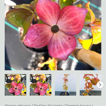
Strona główna
/
Rośliny liściaste
/
Derenie kousa i