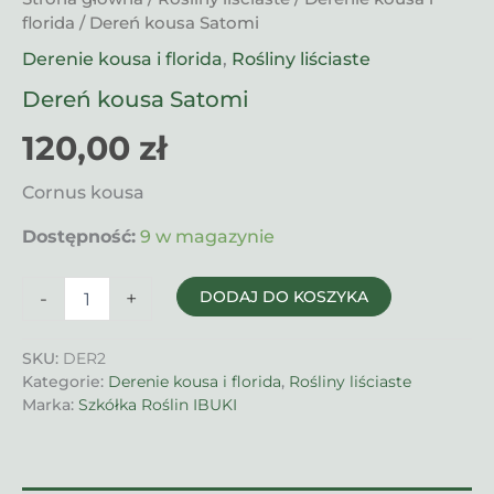
florida
/ Dereń kousa Satomi
Derenie kousa i florida
,
Rośliny liściaste
Dereń kousa Satomi
120,00
zł
Cornus kousa
Dostępność:
9 w magazynie
ilość
-
+
DODAJ DO KOSZYKA
Dereń
kousa
Satomi
SKU:
DER2
Kategorie:
Derenie kousa i florida
,
Rośliny liściaste
Marka:
Szkółka Roślin IBUKI