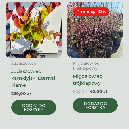
Promocja-33%
Promocja-33%
Judaszowce
Migdałowiec
trójklapowy
Judaszowiec
Migdałowiec
kanadyjski Eternal
trójklapowy
Flame
Pierwotna
Aktualna
60,00
zł
40,00
zł
290,00
zł
cena
cena
wynosiła:
wynosi:
DODAJ DO
DODAJ DO
60,00 zł.
40,00 zł.
KOSZYKA
KOSZYKA