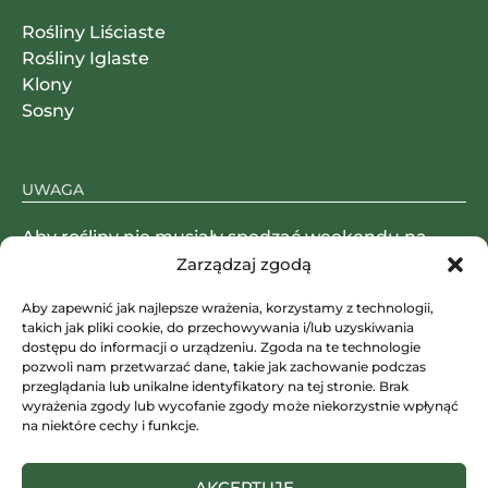
Rośliny Liściaste
Rośliny Iglaste
Klony
Sosny
UWAGA
Aby rośliny nie musiały spędzać weekendu na
magazynie, paczki wysyłamy od poniedziałku do
Zarządzaj zgodą
czwartku.
Aby zapewnić jak najlepsze wrażenia, korzystamy z technologii,
takich jak pliki cookie, do przechowywania i/lub uzyskiwania
dostępu do informacji o urządzeniu. Zgoda na te technologie
pozwoli nam przetwarzać dane, takie jak zachowanie podczas
SKLEP STACJONARNY
przeglądania lub unikalne identyfikatory na tej stronie. Brak
wyrażenia zgody lub wycofanie zgody może niekorzystnie wpłynąć
Janowicka 191, 43-512 Janowice
na niektóre cechy i funkcje.
+48 504 045 442
AKCEPTUJĘ