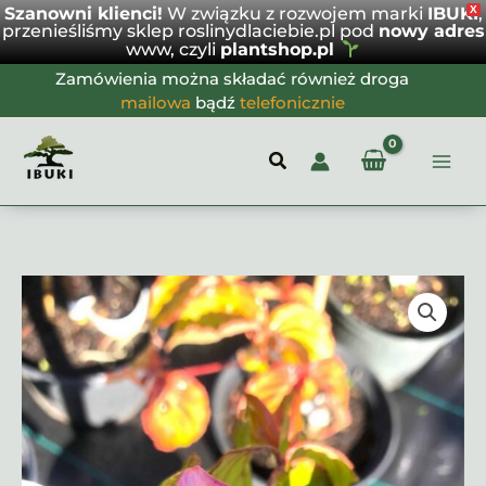
Szanowni klienci!
W związku z rozwojem marki
IBUKI
X
,
Satomi
przenieśliśmy sklep roslinydlaciebie.pl pod
nowy adres
www, czyli
plantshop.pl
Przejdź
Zamówienia można składać również droga
do
mailowa
bądź
telefonicznie
treści