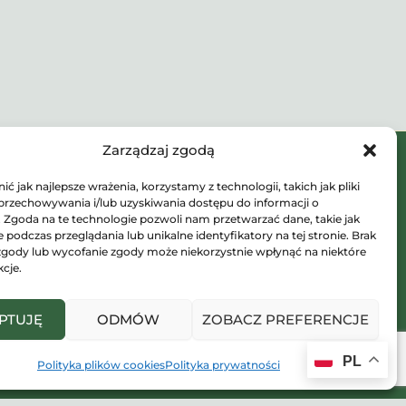
Zarządzaj zgodą
SKLEP STACJONARNY
ć jak najlepsze wrażenia, korzystamy z technologii, takich jak pliki
spędzać
Janowicka 191, 43-512 Janowice
 przechowywania i/lub uzyskiwania dostępu do informacji o
, paczki
. Zgoda na te technologie pozwoli nam przetwarzać dane, takie jak
podczas przeglądania lub unikalne identyfikatory na tej stronie. Brak
+48 504 045 442
ku do
zgody lub wycofanie zgody może niekorzystnie wpłynąć na niektóre
kcje.
sklep@plantshop.pl
PTUJĘ
ODMÓW
ZOBACZ PREFERENCJE
PL
Polityka plików cookies
Polityka prywatności