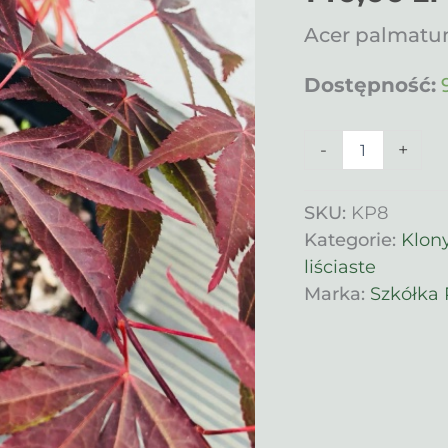
Acer palmat
Dostępność:
ilość
-
+
Klon
palmowy
Bloodgood
SKU:
KP8
Kategorie:
Klon
liściaste
Marka:
Szkółka 