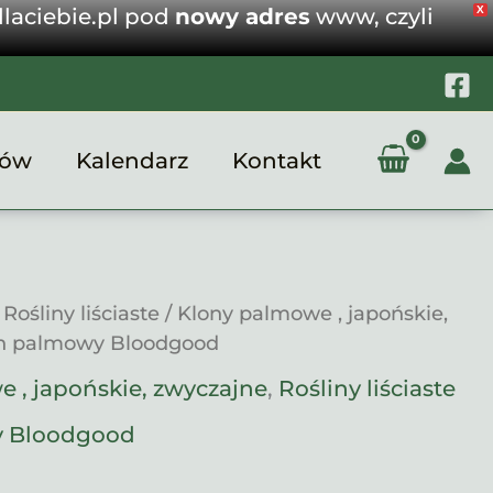
dlaciebie.pl pod
nowy adres
www, czyli
X
Bloodgood
dów
Kalendarz
Kontakt
/
Rośliny liściaste
/
Klony palmowe , japońskie,
on palmowy Bloodgood
 , japońskie, zwyczajne
,
Rośliny liściaste
y Bloodgood