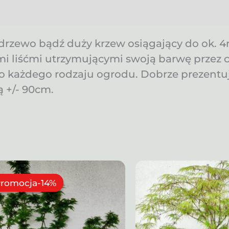
rzewo bądź duży krzew osiągający do ok. 4
i liśćmi utrzymującymi swoją barwę przez 
 każdego rodzaju ogrodu. Dobrze prezentuje
ą +/- 90cm.
romocja-14%
romocja-14%