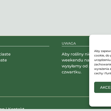
UWAGA
Aby zapewni
ciaste
Aby rośliny nie musiały 
cookie, do
aste
weekendu na magazynie
urządzeniu
zachowanie 
wysyłamy od poniedział
wyrażenia 
czwartku.
cechy i fun
AKCE
hop |
Kontakt