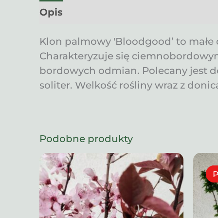
Opis
Informacje dodatkowe
Klon palmowy 'Bloodgood’ to małe d
Charakteryzuje się ciemnobordowym
bordowych odmian. Polecany jest do
soliter. Welkość rośliny wraz z donic
Podobne produkty
P
P