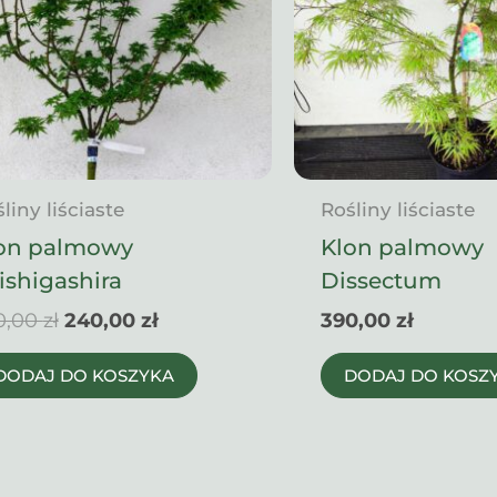
liny liściaste
Rośliny liściaste
on palmowy
Klon palmowy
ishigashira
Dissectum
Pierwotna
Aktualna
0,00
zł
240,00
zł
390,00
zł
cena
cena
wynosiła:
wynosi:
DODAJ DO KOSZYKA
DODAJ DO KOSZ
280,00 zł.
240,00 zł.