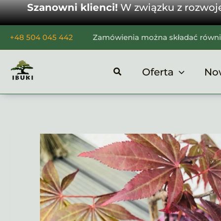
Szanowni klienci!
W związku z rozwo
Przejdź
+48 504 045 442
Zamówienia można składać równ
do
treści
Oferta
No