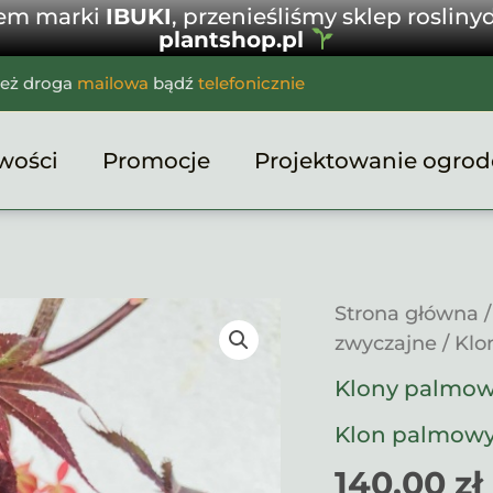
jem marki
IBUKI
, przenieśliśmy sklep rosliny
plantshop.pl
ież droga
mailowa
bądź
telefonicznie
wości
Promocje
Projektowanie ogro
Strona główna
zwyczajne
/ Kl
Klony palmowe
Klon palmow
140,00
zł