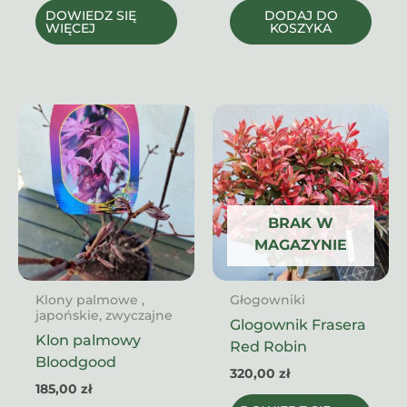
DOWIEDZ SIĘ
DODAJ DO
WIĘCEJ
KOSZYKA
BRAK W
MAGAZYNIE
Klony palmowe ,
Głogowniki
japońskie, zwyczajne
Glogownik Frasera
Klon palmowy
Red Robin
Bloodgood
320,00
zł
185,00
zł