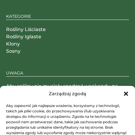
KATEGORIE
Rośliny Liściaste
Rośliny Iglaste
Klony
Sosny
UWAGA
Aby rośliny nie musiały spędzać weekendu na
magazynie, paczki wysyłamy od poniedziałku do
Zarządzaj zgodą
czwartku.
Aby zapewnić jak najlepsze wrażenia, korzystamy z technologii,
takich jak pliki cookie, do przechowywania i/lub uzyskiwania
dostępu do informacji o urządzeniu. Zgoda na te technologie
pozwoli nam przetwarzać dane, takie jak zachowanie podczas
SKLEP STACJONARNY
przeglądania lub unikalne identyfikatory na tej stronie. Brak
wyrażenia zgody lub wycofanie zgody może niekorzystnie wpłynąć