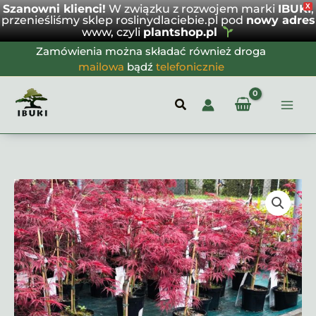
Szanowni klienci!
W związku z rozwojem marki
IBUKI
X
,
przenieśliśmy sklep roslinydlaciebie.pl pod
nowy adres
www, czyli
plantshop.pl
Przejdź
Zamówienia można składać również droga
do
mailowa
bądź
telefonicznie
treści